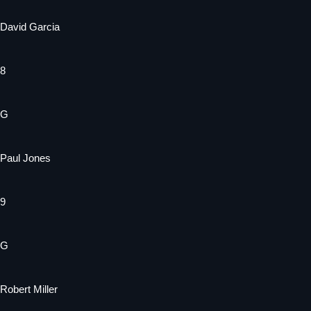
David Garcia
8
G
Paul Jones
9
G
Robert Miller