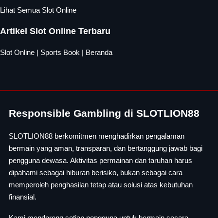
Lihat Semua Slot Online
Artikel Slot Online Terbaru
Slot Online
|
Sports Book
|
Beranda
Responsible Gambling di SLOTLION88
SLOTLION88 berkomitmen menghadirkan pengalaman
bermain yang aman, transparan, dan bertanggung jawab bagi
pengguna dewasa. Aktivitas permainan dan taruhan harus
dipahami sebagai hiburan berisiko, bukan sebagai cara
memperoleh penghasilan tetap atau solusi atas kebutuhan
finansial.
Kami mendorong setiap pengguna untuk bermain secara