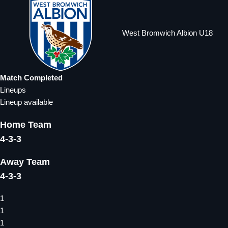
West Bromwich Albion U18
Match Completed
Lineups
Lineup available
Home Team
4-3-3
Away Team
4-3-3
1
1
1