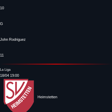
10
G
John Rodriguez
11
La Liga
18/04 19:00
Heimstetten