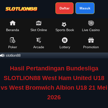
Daftar
Masuk
Beranda
Slot Online
Sports Book
Live Casino
Poker
Arcade
Lottery
Promotion
lotlion88
Hasil Pertandingan Bundesliga
SLOTLION88 West Ham United U18
vs West Bromwich Albion U18 21 Mei
2026