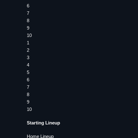
6
7
8
9
10
1
2
3
4
5
6
7
8
9
10
Starting Lineup
Home Lineup