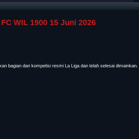
 FC WIL 1900 15 Juni 2026
an bagian dari kompetisi resmi La Liga dan telah selesai dimainkan.