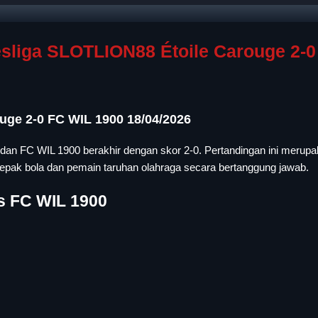
sliga SLOTLION88 Étoile Carouge 2-0
uge 2-0 FC WIL 1900 18/04/2026
 dan FC WIL 1900 berakhir dengan skor 2-0. Pertandingan ini merupak
 sepak bola dan pemain taruhan olahraga secara bertanggung jawab.
vs FC WIL 1900