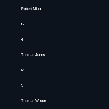
Robert Miller
G
4
Thomas Jones
M
5
Thomas Wilson