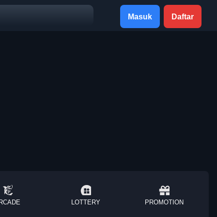
Masuk
Daftar
RCADE
LOTTERY
PROMOTION