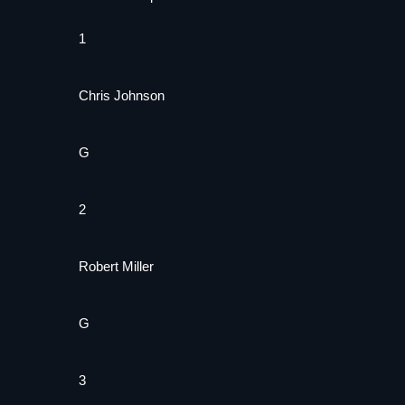
1
Chris Johnson
G
2
Robert Miller
G
3