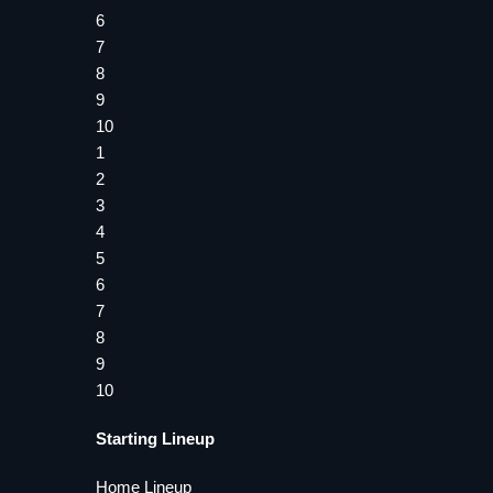
6
7
8
9
10
1
2
3
4
5
6
7
8
9
10
Starting Lineup
Home Lineup