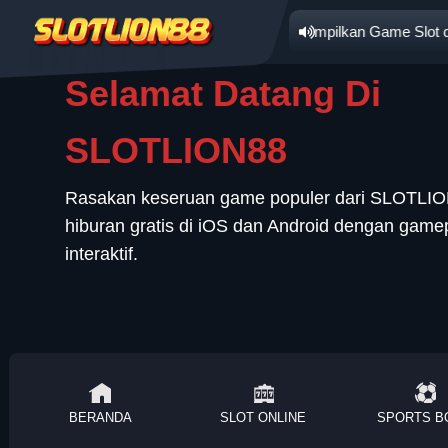
itahuan : Situs Resmi Menampilkan Game Slot dan Result Update To
Selamat Datang Di
SLOTLION88
Rasakan keseruan game populer dari SLOTLION
hiburan gratis di iOS dan Android dengan game
interaktif.
BERANDA
SLOT ONLINE
SPORTS B