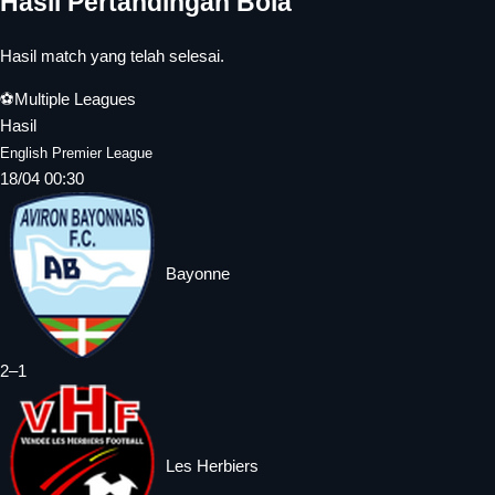
Hasil Pertandingan Bola
Hasil match yang telah selesai.
⚽
Multiple Leagues
Hasil
English Premier League
18/04 00:30
Bayonne
2
–
1
Les Herbiers