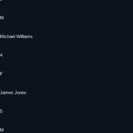
M
Michael Williams
4
F
James Jones
5
M