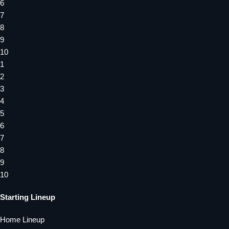
6
7
8
9
10
1
2
3
4
5
6
7
8
9
10
Starting Lineup
Home Lineup