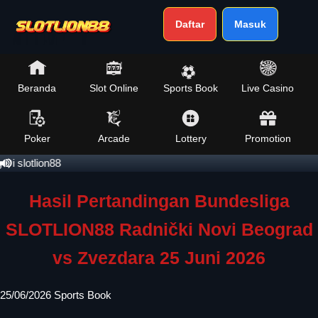
Daftar
Masuk
Beranda
Slot Online
Sports Book
Live Casino
Poker
Arcade
Lottery
Promotion
otlion88
Hasil Pertandingan Bundesliga
SLOTLION88 Radnički Novi Beograd
vs Zvezdara 25 Juni 2026
25/06/2026
Sports Book