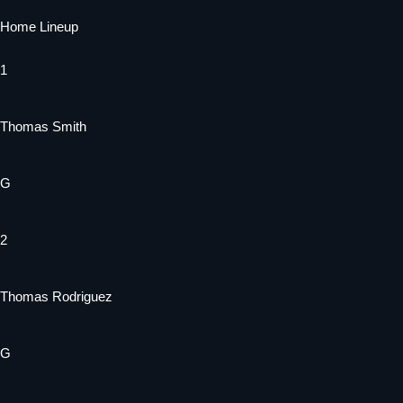
Home Lineup
1
Thomas Smith
G
2
Thomas Rodriguez
G