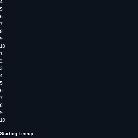
4
5
6
7
8
9
10
1
2
3
4
5
6
7
8
9
10
Starting Lineup