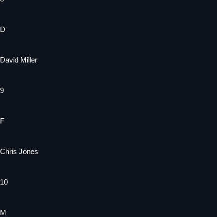
D
David Miller
9
F
Chris Jones
10
M