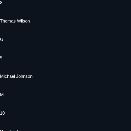
8
Thomas Wilson
G
9
Michael Johnson
M
10