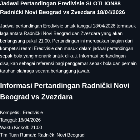
Jadwal Pertandingan Eredivisie SLOTLION88
Radnički Novi Beograd vs Zvezdara 18/04/2026
Jadwal pertandingan Eredivisie untuk tanggal 18/04/2026 termasuk
laga antara Radnički Novi Beograd dan Zvezdara yang akan
berlangsung pukul 21:00. Pertandingan ini merupakan bagian dari
kompetisi resmi Eredivisie dan masuk dalam jadwal pertandingan
sepak bola yang menarik untuk diikuti. Informasi pertandingan
disajikan sebagai referensi bagi penggemar sepak bola dan pemain
taruhan olahraga secara bertanggung jawab.
Informasi Pertandingan Radnički Novi
Beograd vs Zvezdara
Kompetisi: Eredivisie
Tanggal: 18/04/2026
Waktu Kickoff: 21:00
Tim Tuan Rumah: Radnički Novi Beograd