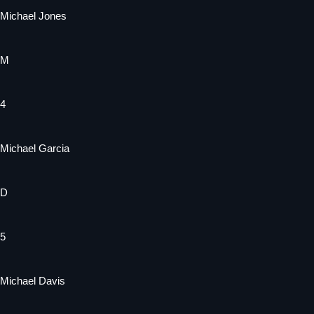
Michael Jones
M
4
Michael Garcia
D
5
Michael Davis