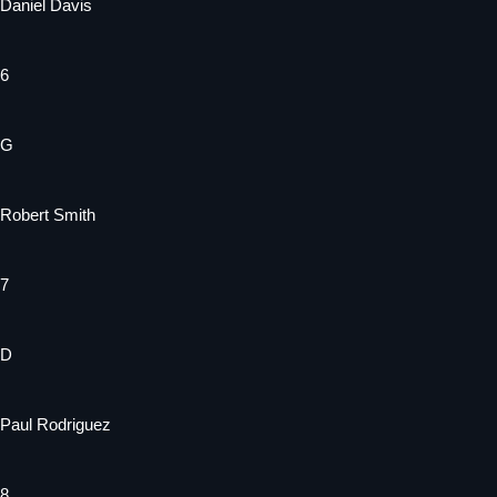
Daniel Davis
6
G
Robert Smith
7
D
Paul Rodriguez
8