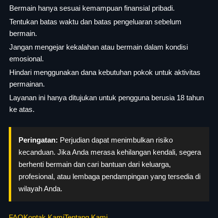
Bermain hanya sesuai kemampuan finansial pribadi.
Tentukan batas waktu dan batas pengeluaran sebelum
bermain.
Jangan mengejar kekalahan atau bermain dalam kondisi
emosional.
Hindari menggunakan dana kebutuhan pokok untuk aktivitas
permainan.
Layanan ini hanya ditujukan untuk pengguna berusia 18 tahun
ke atas.
Peringatan:
Perjudian dapat menimbulkan risiko
kecanduan. Jika Anda merasa kehilangan kendali, segera
berhenti bermain dan cari bantuan dari keluarga,
profesional, atau lembaga pendampingan yang tersedia di
wilayah Anda.
FAQ
Kontak Kami
Tentang Kami