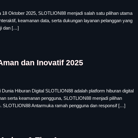
 18 Oktober 2025, SLOTLION88 menjadi salah satu pilihan utama
 interaktif, keamanan data, serta dukungan layanan pelanggan yang
i dan […]
Aman dan Inovatif 2025
unia Hiburan Digital SLOTLION88 adalah platform hiburan digital
an serta keamanan pengguna, SLOTLION88 menjadi pilihan
2025. SLOTLION88 Antarmuka ramah pengguna dan responsif […]