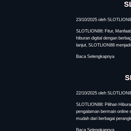
S
23/10/2025
oleh
SLOTLION8
SLOTLION88: Fitur, Manfaat
hiburan digital dengan berba
lanjut, SLOTLION88 menjadi 
Baca Selengkapnya
S
22/10/2025
oleh
SLOTLION8
SLOTLION88: Pilihan Hibura
pengalaman bermain online se
mudah dari berbagai perang
Baca Selengkapnya