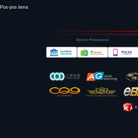
Pos-pos lama
Navigasi
pos
Metode Pembayaran