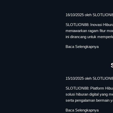
16/10/2025
oleh
SLOTLION8
SLOTLION88: Inovasi Hibura
menawarkan ragam fitur mod
ini dirancang untuk memper
Baca Selengkapnya
15/10/2025
oleh
SLOTLION8
SLOTLION88: Platform Hibur
solusi hiburan digital yang
serta pengalaman bermain y
Baca Selengkapnya