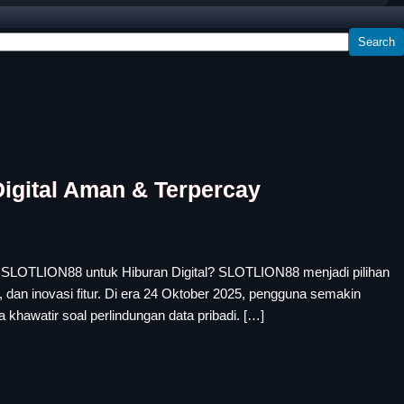
Search
igital Aman & Terpercay
 SLOTLION88 untuk Hiburan Digital? SLOTLION88 menjadi pilihan
an inovasi fitur. Di era 24 Oktober 2025, pengguna semakin
hawatir soal perlindungan data pribadi. […]