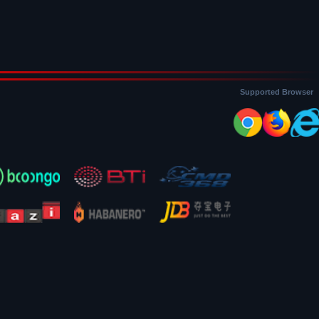
Supported Browser