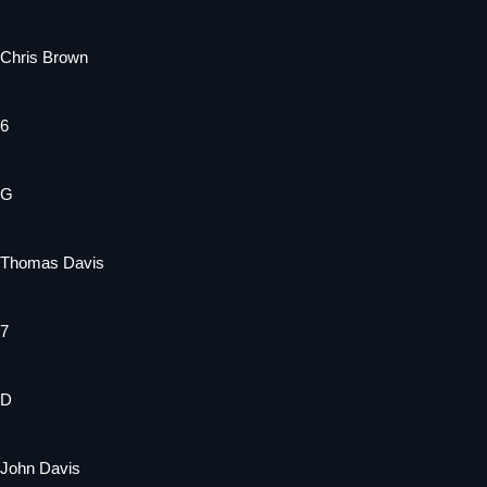
Chris Brown
6
G
Thomas Davis
7
D
John Davis