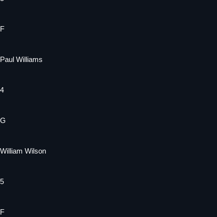
F
Paul Williams
4
G
William Wilson
5
F