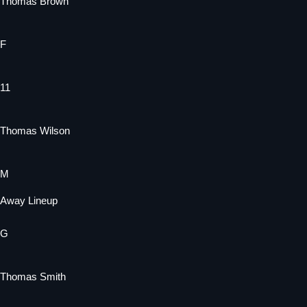
Thomas Brown
F
11
Thomas Wilson
M
Away Lineup
G
Thomas Smith