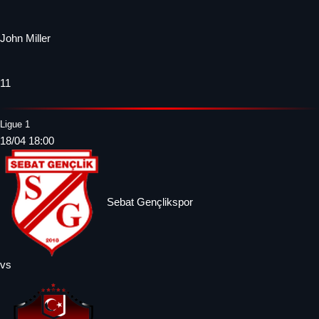
John Miller
11
Ligue 1
18/04 18:00
Sebat Gençlikspor
vs