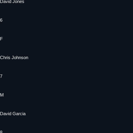
David Jones
6
F
Chris Johnson
7
M
David Garcia
8