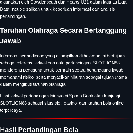
digunakan oleh Cowdenbeath dan Hearts U21 dalam laga La Liga.
Data lineup disajikan untuk keperluan informasi dan analisis
pertandingan.
Taruhan Olahraga Secara Bertanggung
Jawab
Informasi pertandingan yang ditampilkan di halaman ini bertujuan
sebagai referensi jadwal dan data pertandingan. SLOTLION88
mendorong pengguna untuk bermain secara bertanggung jawab,
memahami risiko, serta menjadikan hiburan sebagai tujuan utama
dalam mengikuti taruhan olahraga.
Lihat jadwal pertandingan lainnya di
Sports Book
atau kunjungi
SLOTLION88
sebagai situs slot, casino, dan taruhan bola online
terpercaya.
Hasil Pertandingan Bola