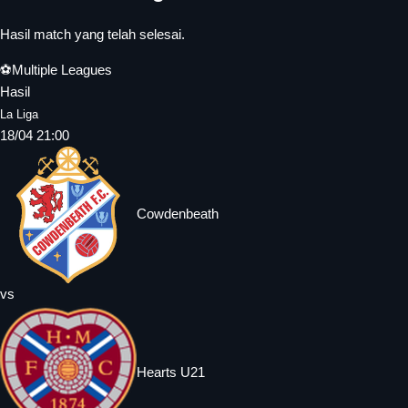
Hasil match yang telah selesai.
⚽
Multiple Leagues
Hasil
La Liga
18/04 21:00
Cowdenbeath
vs
Hearts U21